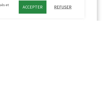
sés et
ACCEPTER
REFUSER