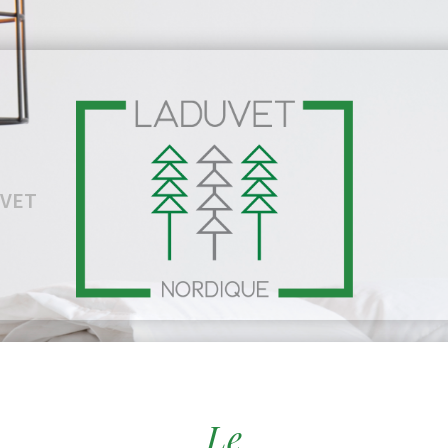
VET
Le