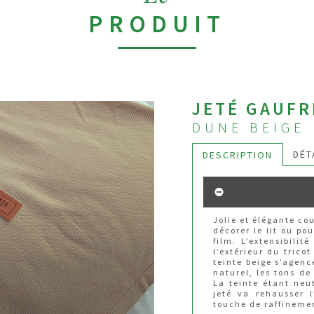
PRODUIT
JETÉ GAUFR
DUNE BEIGE
DÉT
DESCRIPTION
Jolie et élégante co
décorer le lit ou po
film. L’extensibilit
l’extérieur du trico
teinte beige s’agenc
naturel, les tons de
La teinte étant neut
jeté va rehausser 
touche de raffineme