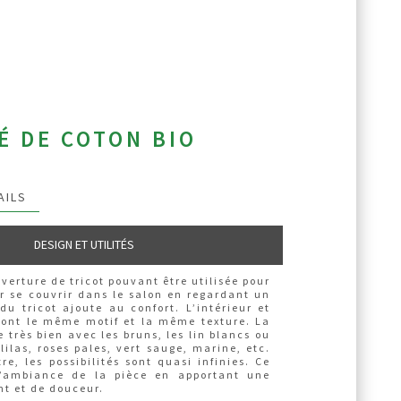
É DE COTON BIO
AILS
DESIGN ET UTILITÉS
uverture de tricot pouvant être utilisée pour
ur se couvrir dans le salon en regardant un
é du tricot ajoute au confort. L’intérieur et
t ont le même motif et la même texture. La
e très bien avec les bruns, les lin blancs ou
 lilas, roses pales, vert sauge, marine, etc.
re, les possibilités sont quasi infinies. Ce
l’ambiance de la pièce en apportant une
nt et de douceur.