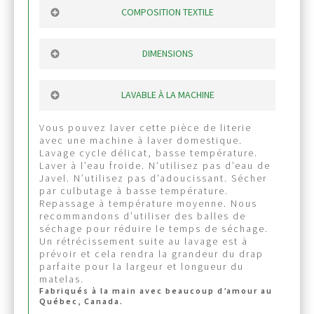
TAIES D’OREILLER
COMPOSITION TEXTILE
GRATUIT
Bonjour la douceur et la respirabilité
dès votre première commande de
avec ce textile tissé 100% coton, 600 fils
DIMENSIONS
500 $ ou plus (avant taxes)
au pouce. C’est la même qualité de tissus
que les modèles de housses réversibles,
Conçu pour recouvrir généreusement
une qualité d’exception. La brillance de
votre matelas et vos pieds.
LAVABLE À LA MACHINE
ce textile apporte de l’élégance à votre
Drap contour queen : idéal pour matelas
lit. Aussi doux et confortable qu’un drap
queen d’épaisseur 14-17 »
de soie.
Vous pouvez laver cette pièce de literie
Drap contour king : idéal pour matelas
avec une machine à laver domestique.
king d’épaisseur 12-16 »
Lavage cycle délicat, basse température.
Laver à l’eau froide. N’utilisez pas d’eau de
Javel. N’utilisez pas d’adoucissant. Sécher
par culbutage à basse température.
Repassage à température moyenne. Nous
recommandons d’utiliser des balles de
séchage pour réduire le temps de séchage.
Un rétrécissement suite au lavage est à
prévoir et cela rendra la grandeur du drap
parfaite pour la largeur et longueur du
matelas.
Fabriqués à la main avec beaucoup d’amour au
Québec, Canada.