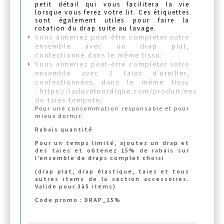
petit détail qui vous facilitera la vie
lorsque vous ferez votre lit. Ces étiquettes
sont également utiles pour faire la
rotation du drap suite au lavage.
Vous aimeriez peut-être compléter votre
ensemble avec un drap plat,
confectionné dans le même tissu:
Vous aimeriez peut-être compléter votre
ensemble avec 2 taies d’oreiller,
confectionnées dans le même tissu
:
https://laduvetnordique.com/produit/ensemble-
de-taies-tempete/
Pour une consommation responsable et pour
mieux dormir.
Rabais quantité
Pour un temps limité, ajoutez un drap et
des taies et obtenez 15% de rabais sur
l’ensemble de draps complet choisi
(drap plat, drap élastique, taies et tous
autres items de la section accessoires.
Inscrivez-vous à notre
Valide pour 3à5 items)
Code promo : DRAP_15%
infolettre et profitez
D'UN ENSEMBLE DE