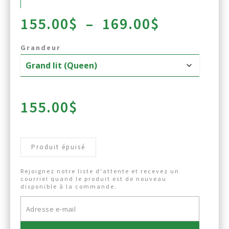
Plage
155.00
$
–
169.00
$
de
Grandeur
prix :
155.00$
à
169.00$
155.00
$
Produit épuisé
Rejoignez notre liste d'attente et recevez un
courriel quand le produit est de nouveau
disponible à la commande.
Entrez
votre
adresse
e-